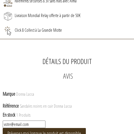
Paiements sécurisés & 3x sans frais avec Alma
Livraison Mondial Relay offerte à partir de 50€
Click & Collect à La Grande Motte
DÉTAILS DU PRODUIT
AVIS
Marque
Donna Lucca
Référence
Sandales noires en cuir Donna Lucca
En stock
1 Produits
Prévenez-moi lorsque le produit est disponible