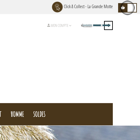
Click & Collect - La Grande Motte
MON PANIER
0
MON COMPTE
T
HOMME
SOLDES