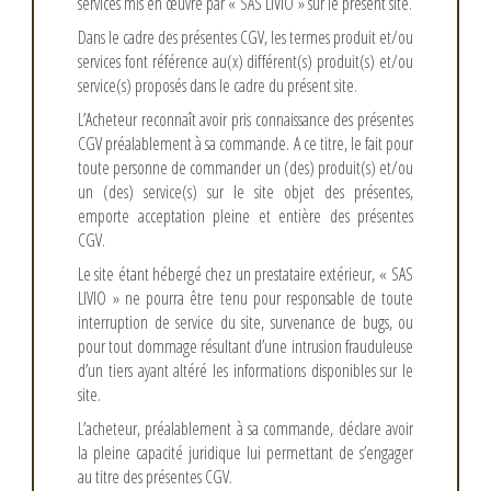
services mis en œuvre par «
SAS LIVIO
» sur le présent site.
Dans le cadre des présentes CGV, les termes produit et/ou
services font référence au(x) différent(s) produit(s) et/ou
service(s) proposés dans le cadre du présent site.
L’Acheteur reconnaît avoir pris connaissance des présentes
CGV préalablement à sa commande. A ce titre, le fait pour
toute personne de commander un (des) produit(s) et/ou
un (des) service(s) sur le site objet des présentes,
emporte acceptation pleine et entière des présentes
CGV.
Le site étant hébergé chez un prestataire extérieur, «
SAS
LIVIO
» ne pourra être tenu pour responsable de toute
interruption de service du site, survenance de bugs, ou
pour tout dommage résultant d’une intrusion frauduleuse
d’un tiers ayant altéré les informations disponibles sur le
site.
L’acheteur, préalablement à sa commande, déclare avoir
la pleine capacité juridique lui permettant de s’engager
au titre des présentes CGV.