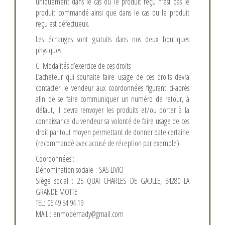
uniquement dans le cas ou le produit reçu n'est pas le
produit commandé ainsi que dans le cas ou le produit
reçu est défectueux.
Les échanges sont gratuits dans nos deux boutiques
physiques.
C. Modalités d’exercice de ces droits
L’acheteur qui souhaite faire usage de ces droits devra
contacter le vendeur aux coordonnées figurant ci-après
afin de se faire communiquer un numéro de retour, à
défaut, il devra renvoyer les produits et/ou porter à la
connaissance du vendeur sa volonté de faire usage de ces
droit par tout moyen permettant de donner date certaine
(recommandé avec accusé de réception par exemple).
Coordonnées :
Dénomination sociale
:
SAS LIVIO
Siège social :
25 QUAI CHARLES DE GAULLE, 34280 LA
GRANDE MOTTE
TEL:
06 49 54 94 19
MAIL :
enmodemady@gmail.com