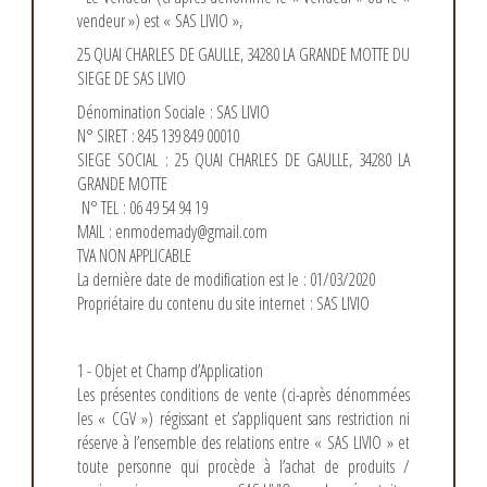
vendeur ») est «
SAS LIVIO
»,
25 QUAI CHARLES DE GAULLE, 34280 LA GRANDE MOTTE DU
SIEGE DE SAS LIVIO
Dénomination Sociale : SAS LIVIO
N° SIRET : 845 139 849 00010
SIEGE SOCIAL : 25 QUAI CHARLES DE GAULLE, 34280 LA
GRANDE MOTTE
N° TEL : 06 49 54 94 19
MAIL : enmodemady@gmail.com
TVA NON APPLICABLE
La dernière date de modification est le : 01/03/2020
Propriétaire du contenu du site internet : SAS LIVIO
1 - Objet et Champ d’Application
Les présentes conditions de vente (ci-après dénommées
les « CGV ») régissant et s’appliquent sans restriction ni
réserve à l’ensemble des relations entre «
SAS LIVIO
» et
toute personne qui procède à l’achat de produits /