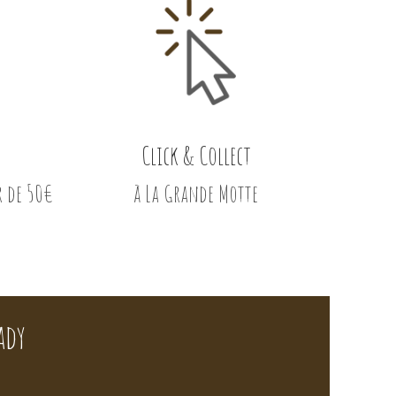
Click & Collect
r de 50€
à La Grande Motte
ady