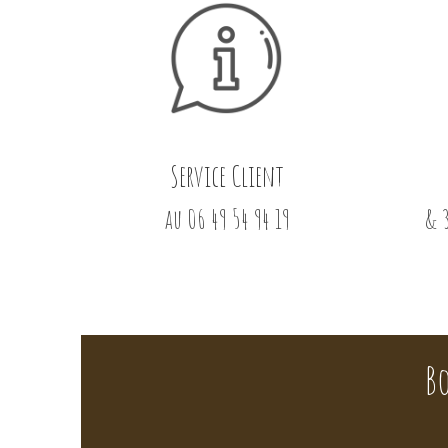
Service Client
au 06 49 54 94 19
& 
B