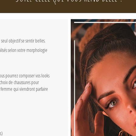
ul objectif se sentir belles.
lisés selon votre morphologie
us pourrez composer vos looks
choix de chaussures pour
 femme qui viendront parfaire
s)