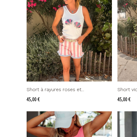
Short à rayures roses et...
Short vic
Prix
Prix
45,00 €
45,00 €