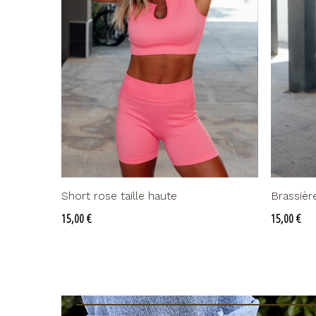
Short rose taille haute
Brassièr
Prix
Prix
15,00 €
15,00 €