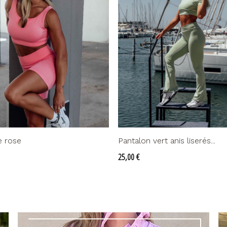
e rose
Pantalon vert anis liserés...
Prix
25,00 €