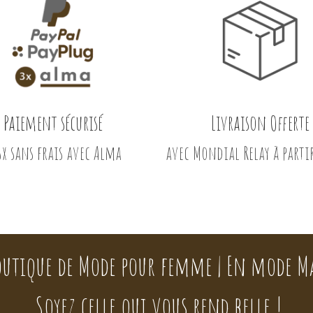
Paiement sécurisé
Livraison Offerte
3x sans frais avec Alma
avec Mondial Relay à parti
outique de Mode pour femme | En mode M
Soyez celle qui vous rend belle !