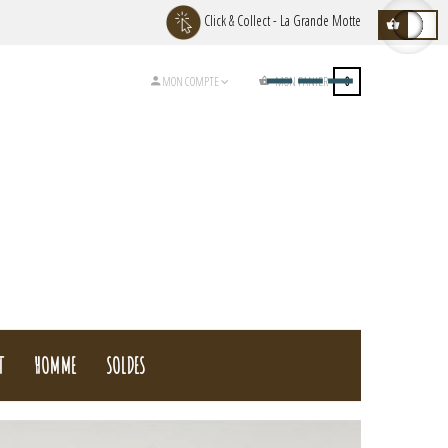
Click & Collect - La Grande Motte
MON PANIER
0
MON COMPTE
T
HOMME
SOLDES