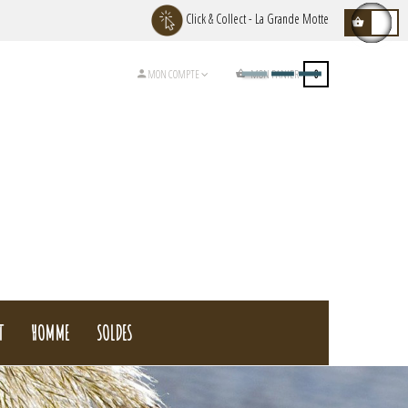
Click & Collect - La Grande Motte
MON PANIER
0
MON COMPTE
T
HOMME
SOLDES