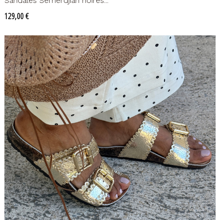
Sandales Semerdjian noires...
Prix
129,00 €