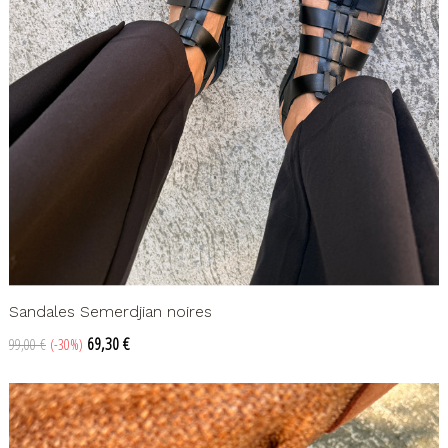
Sandales Semerdjian noires
Prix
Prix
69,30 €
99,00 €
-30%
de
base