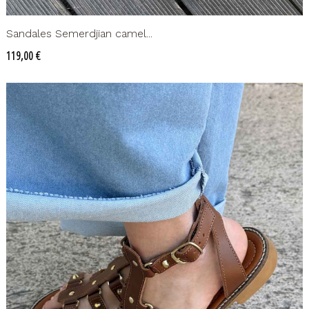
Sandales Semerdjian camel...
Prix
119,00 €