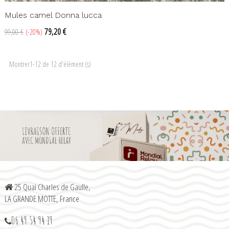
Mules camel Donna lucca
Prix
Prix
79,20 €
99,00 €
-20%
de
base
Montrer1-12 de 12 d'élément (s)
25 Quai Charles de Gaulle,
LA GRANDE MOTTE, France
06 49 54 94 19