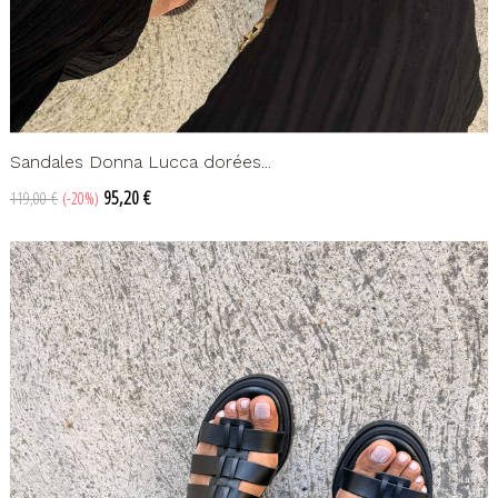
Sandales Donna Lucca dorées...
Prix
Prix
95,20 €
119,00 €
-20%
de
base