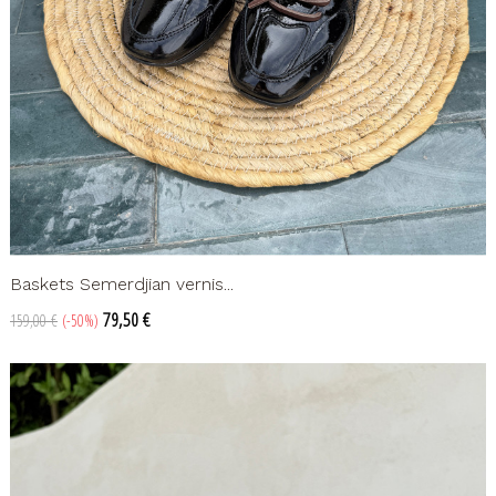
Baskets Semerdjian vernis...
Prix
Prix
79,50 €
159,00 €
-50%
de
base