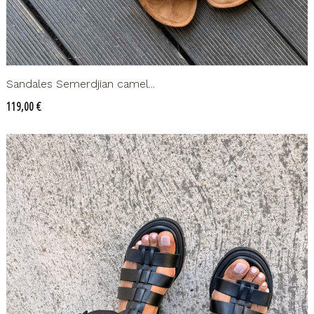
Sandales Semerdjian camel...
Prix
119,00 €