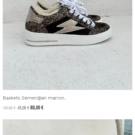
Baskets Semerdjian marron...
Prix
Prix
80,00 €
145,00 €
-65,00 €
de
base