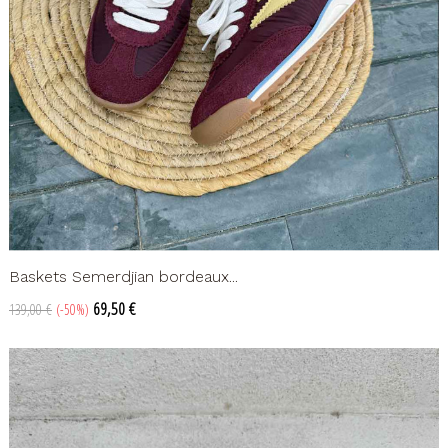
Baskets Semerdjian bordeaux...
Prix
Prix
69,50 €
139,00 €
-50%
de
base