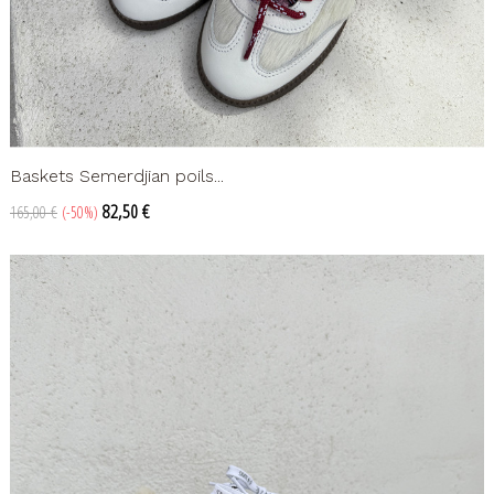
Baskets Semerdjian poils...
Prix
Prix
82,50 €
165,00 €
-50%
de
base