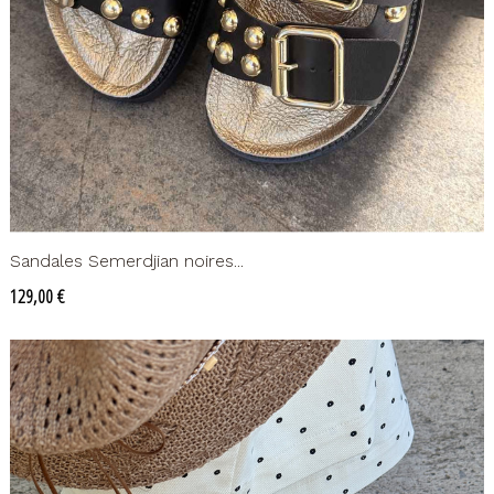
Sandales Semerdjian noires...
Prix
129,00 €