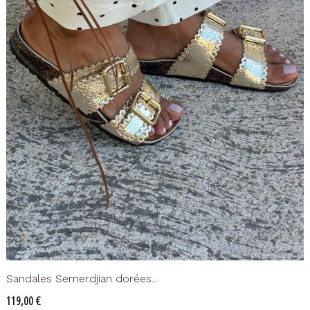
Sandales Semerdjian dorées...
Prix
119,00 €