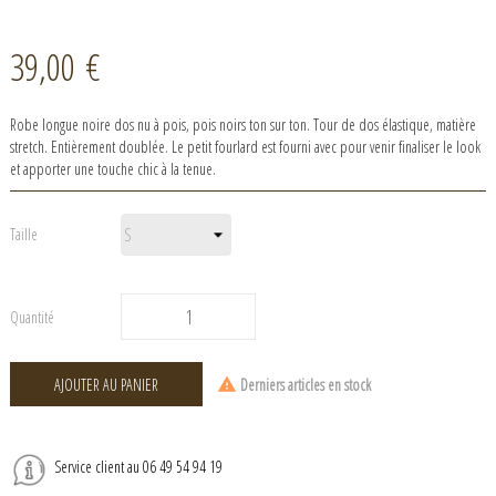
39,00 €
Robe longue noire dos nu à pois, pois noirs ton sur ton. Tour de dos élastique, matière
stretch. Entièrement doublée. Le petit fourlard est fourni avec pour venir finaliser le look
et apporter une touche chic à la tenue.
Taille
Quantité
AJOUTER AU PANIER
Derniers articles en stock
Service client au 06 49 54 94 19