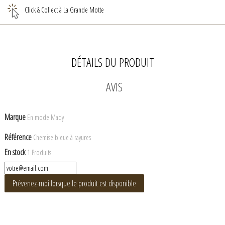
Click & Collect à La Grande Motte
DÉTAILS DU PRODUIT
AVIS
Marque
En mode Mady
Référence
Chemise bleue à rayures
En stock
1 Produits
Prévenez-moi lorsque le produit est disponible